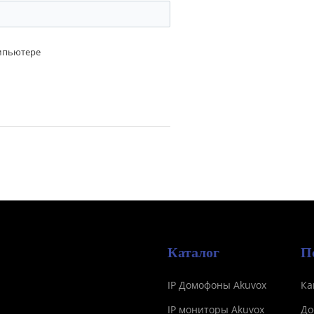
омпьютере
Каталог
П
IP Домофоны Akuvox
Ка
IP мониторы Akuvox
До