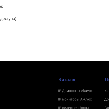
ек
доступа)
Каталог
П
IP Домофоны Akuvox
Ка
IP мониторы Akuvox
До
IP видеотелефоны
Га