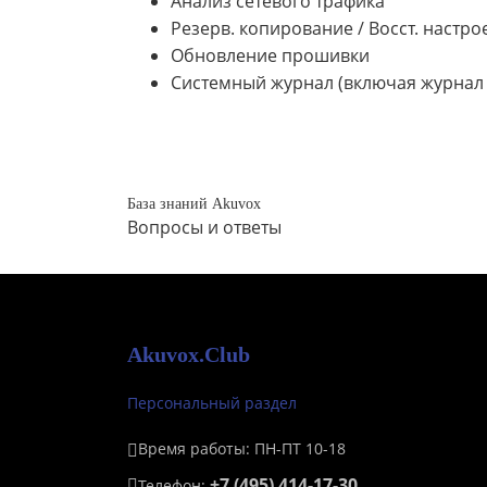
Анализ сетевого трафика
Резерв. копирование / Восст. настро
Обновление прошивки
Системный журнал (включая журнал 
База знаний Akuvox
Вопросы и ответы
Akuvox.Club
Персональный раздел
Время работы: ПН-ПТ 10-18
+7 (495) 414-17-30
Телефон: